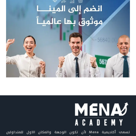
تسعى أكاديمية Mena لأن تكون الوجهة والمكان الاول للمتداولين