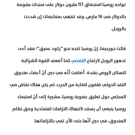
تواجه روسيا استحقاق 117 مليون دولار على سندات مقومة
بالدولار في 16 مارس، وقد تنتهي بمقايضات إن سُددت
بالروبل.
قالت جورجيفا، إنَّ روسيا تتجه نحو “ركود عميق”؛ فقد أدى
تدهور الروبل لارتفاع
التضخم
، كما أضعف القوة الشرائية
للسكان الروس بشدة. أضافت أنَّه في حين أنَّ أعضاء صندوق
النقد الدولي قلقون للغاية من الحرب، لم يكن هناك نقاش في
المجلس حول تعليق عضوية روسيا، مشيرة إلى أنَّ استبعاد
روسيا ينبغي أن يستند لانتهاك التزامات اقتصادية وفق نظام
الصندوق، في حين أنَّها حتى الآن تفي بالتزاماتها.