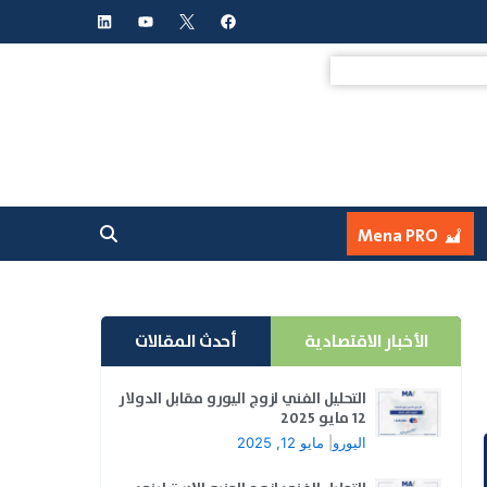
L
Y
F
i
o
a
n
u
c
k
t
e
e
u
b
d
b
o
i
e
o
n
k
Mena PRO
الأخبار الاقتصادية
أحدث المقالات
التحليل الفني لزوج اليورو مقابل الدولار
12 مايو 2025
اليورو
|
مايو 12, 2025