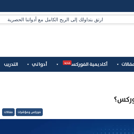
جديد
قالات
أكاديمية الفوركس
أدواتي
التدريب
فوركس؟
فوركس ومؤشرات
مقالات