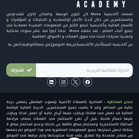
تسعى أكاديمية Mena لأن تكون الوجهة والمكان الاول للمتداولين
والمستثمرين من خلال أحدث الأخبار الإقتصادية و التحليلات و المؤشرات و
الأسعار المالية وأكاديمية تجمع الكثير من المعلومات المفيدة لعملاءنا في
جميع أنحاء العالم . لقد حققت Mena نجاحاً كبيراً منذ عشر سنوات متتالية
وتصدرت محركات البحث في سوق العملات و الأسواق العالمية .
عن أكاديمية المينا
أخبار الأكاديمية
خريطة الموقع
إعلن معنا
التوظيف
اتصل بنا
اشتراك
L
I
F
i
n
a
n
s
c
k
t
e
e
a
b
تحذير المخاطرة
: المتاجرة بالعملات الأجنبية بإسلوب الهامش يتضمن درجة
d
g
o
i
r
o
عالية من المخاطر وقد لا يناسب جميع المستثمرين .الدرجة العالية للرافعة
n
a
k
المالية قد تعمل في صالحك ويترتب عليها أرباح عالية أو تعمل ضدك ويترتب
m
عليها خسائر فادحة .قبل أن تقرر الاستثمار في العملات ينبغي مراجعة
أهدافك الاستثمارية واستثمار مبالغ فائضة عن حاجتك وعدم استثمار مبالغ لا
يمكنك تحمل خسارتها جميع المعلومات المنشورة في هذا الموقع تم جمعها
من مصادر متعددة ولا نصادق على صحة محتوياتها وتم عرضها في الموقع