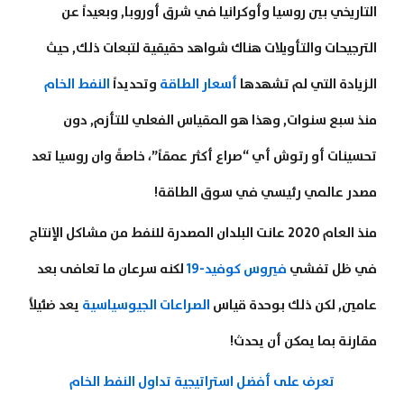
التاريخي بين روسيا وأوكرانيا في شرق أوروبا, وبعيداً عن
الترجيحات والتأويلات هناك شواهد حقيقية لتبعات ذلك, حيث
الزيادة التي لم تشهدها
أسعار الطاقة
وتحديداً
النفط الخام
منذ سبع سنوات, وهذا هو المقياس الفعلي للتأزم, دون
تحسينات أو رتوش أي “صراع أكثر عمقاً”، خاصةً وان روسيا تعد
مصدر عالمي رئيسي في سوق الطاقة!
منذ العام 2020 عانت البلدان المصدرة للنفط من مشاكل الإنتاج
في ظل تفشي
فيروس كوفيد-19
لكنه سرعان ما تعافى بعد
عامين, لكن ذلك بوحدة قياس
الصراعات الجيوسياسية
يعد ضئيلاً
مقارنة بما يمكن أن يحدث!
تعرف على أفضل استراتيجية تداول النفط الخام