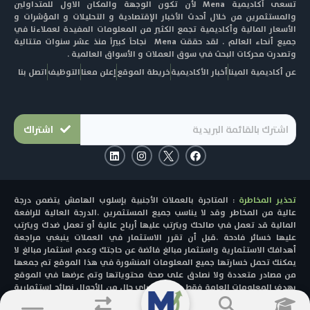
تسعى أكاديمية Mena لأن تكون الوجهة والمكان الاول للمتداولين
والمستثمرين من خلال أحدث الأخبار الإقتصادية و التحليلات و المؤشرات و
الأسعار المالية وأكاديمية تجمع الكثير من المعلومات المفيدة لعملاءنا في
جميع أنحاء العالم . لقد حققت Mena نجاحاً كبيراً منذ عشر سنوات متتالية
وتصدرت محركات البحث في سوق العملات و الأسواق العالمية .
عن أكاديمية المينا
أخبار الأكاديمية
خريطة الموقع
إعلن معنا
التوظيف
اتصل بنا
اشتراك
L
I
F
i
n
a
n
s
c
k
t
e
e
a
b
تحذير المخاطرة
: المتاجرة بالعملات الأجنبية بإسلوب الهامش يتضمن درجة
d
g
o
i
r
o
عالية من المخاطر وقد لا يناسب جميع المستثمرين .الدرجة العالية للرافعة
n
a
k
المالية قد تعمل في صالحك ويترتب عليها أرباح عالية أو تعمل ضدك ويترتب
m
عليها خسائر فادحة .قبل أن تقرر الاستثمار في العملات ينبغي مراجعة
أهدافك الاستثمارية واستثمار مبالغ فائضة عن حاجتك وعدم استثمار مبالغ لا
يمكنك تحمل خسارتها جميع المعلومات المنشورة في هذا الموقع تم جمعها
من مصادر متعددة ولا نصادق على صحة محتوياتها وتم عرضها في الموقع
بهدف المعلومات العامة فقط ولا تعتبر باي حال من الأحوال نصائح استثمارية
او دعوة للانضمام