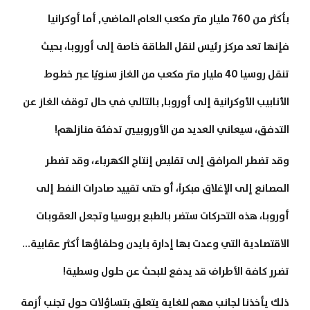
بأكثر من 760 مليار متر مكعب العام الماضي, أما أوكرانيا
فإنها تعد مركز رئيس لنقل الطاقة خاصة إلى أوروبا، بحيث
تنقل روسيا 40 مليار متر مكعب من الغاز سنويًا عبر خطوط
الأنابيب الأوكرانية إلى أوروبا, بالتالي في حال توقف الغاز عن
التدفق، سيعاني العديد من الأوروبيين تدفئة منازلهم!
وقد تضطر المرافق إلى تقليص إنتاج الكهرباء، وقد تضطر
المصانع إلى الإغلاق مبكراً، أو حتى تقييد صادرات النفط إلى
أوروبا، هذه التحركات ستضر بالطبع بروسيا وتجعل العقوبات
الاقتصادية التي وعدت بها إدارة بايدن وحلفاؤها أكثر عقابية…
تضرر كافة الأطراف قد يدفع للبحث عن حلول وسطية!
ذلك يأخذنا لجانب مهم للغاية يتعلق بتساؤلات حول تجنب أزمة