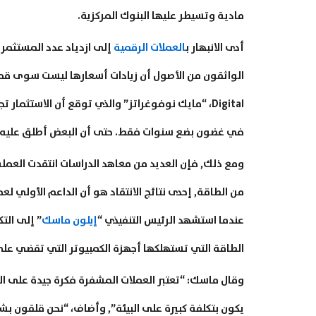
مادية وتسيطر عليها البنوك المركزية.
أدى الانبهار ب
العملات الرقمية
إلى ازدياد عدد المستثمر
في غضون بضع سنوات فقط. حتى أن البعض أطلق عليه
ومع ذلك, فإن العديد من معاهد الدراسات انتقدت العملة 
من الطاقة, إحدى نتائج الانتقاد هو أن الداعم الأولي لعم
عندما استشهد الرئيس التنفيذي “
إيلون ماسك
” إلى الت
الطاقة التي تستهلكها أجهزة الكمبيوتر التي تقضي على
وقال ماسك: “تعتبر العملات المشفرة فكرة جيدة على العدي
يكون بتكلفة كبيرة على البيئة”, وأضاف، “نحن قلقون بش