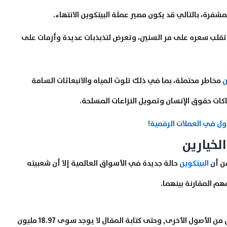
شفرة، بالتالي قد يكون مصير عملة البيتكوين الانتهاء.
 تقلب سعره على مر السنين، وتعرض لتذبذبات عديدة وأزمات على
ن
مخاطر محتملة، بما في ذلك تلوث المياه والانبعاثات السامة
هاكات حقوق الإنسان وتمويل النزاعات المسلحة.
اول في العملات الرقمية!
الخيارين
ن أن
البيتكوين
حالة جديدة في الأسواق العالمية إلا أن شعبيته
مهم المقارنة بينهما.
يسجل كل من البيتكوين والذهب بناءاً على المعروض أقل من الأصول الأخرى, وحتى كتابة المقال لا يوجد سوى 18.97 مليون