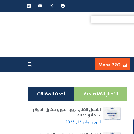
L
Y
F
i
o
a
n
u
c
k
t
e
e
u
b
d
b
o
i
e
o
n
k
Mena PRO
الأخبار الاقتصادية
أحدث المقالات
التحليل الفني لزوج اليورو مقابل الدولار
12 مايو 2025
اليورو
|
مايو 12, 2025