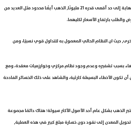
بيتكوين، ولكن وحسب توقعات الخبراء هذا سيصل في النهاية إلى حد أقصى قدره 21 مليونًا, الذهب أيضًا محدود مثل العديد من
رض والطلب بارتفاع الأسعار لكليهما.
ى, حيث ان النظام الحالي المعمول به للتداول قوي نسبيًا، ومن
انهاء بسبب تشفيره وعدم وجود نظام مركزي وخوارزميات معقدة، ومع
أن تكون الأخطاء البسيطة كارثية، والشاهد على ذلك الخسائر الفادحة
ر الذهب بشكل عام أحد الأصول الأكثر سيولة؛ هناك دائمًا مجموعة
تحويل المعدن إلى نقود دون خسارة مبلغ كبير في هذه العملية,