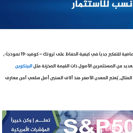
ربما جعتلك التقلبات الاقتصادية العديدة خلال السنوات الماضية للتفكير جدياً في كيفية الحفاظ على ثروتك – كوفيد-19 نموذجاً-,
 العديد من المستثمرين الأصول ذات القيمة المخزنة مثل
البيتكوين
 المثال, يُعتبر المعدن الأصفر منذ آلاف السنين أصل سلعي آمن معترف