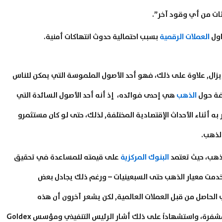
ثات من أي وقود آخر”.
اول
العملات الرقمية
بسبب احتمالية حدوث انتهاكات أمنية.
لا يزال, علاوة على ذلك، فهو أحد الأصول الملموسة التي يمكن للناس
افة حول
الذهب
هي إحدى فوائده، إذ أنه أحد الأصول السائدة التي
به أثناء الأحداث الإقتصادية المختلفة, لذلك، حتى لو كان مستثمرو
الذهب.
لذهب، حيث تعتمد
البنوك المركزية
على قيمته للمساعدة في تحقيق
ستخدمت معيار الذهب حتى السبعينيات – ورغم ذلك يجادل بعض
لب الحاصل من قبل العملات العالمية, لكن يشعر آخرون أن هذه
الموثوقية والأصالة التاريخية قد تصمد أمام العملات المشفرة، واستشهاداً على ذلك أشار الرئيس التنفيذي ومؤسس Goldex