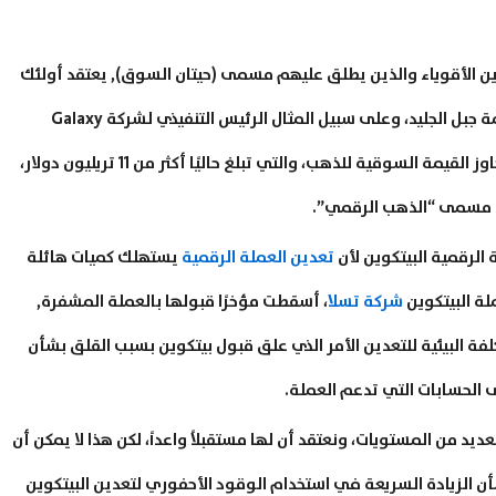
ين الأقوياء والذين يطلق عليهم مسمى (حيتان السوق), يعتقد أولئك
الواثقون من الأصول أن زيادات أسعارها ليست سوى قمة جبل الجليد، وعلى سبيل المثال الرئيس التنفيذي لشركة Galaxy
Digital، “مايك نوفوغراتز” والذي توقع أن الاستثمار تجاوز القيمة السوقية للذهب، والتي تبلغ حاليًا أكثر من 11 تريليون دولار،
 مسمى “الذهب الرقمي”.
الرقمية البيتكوين لأن
تعدين العملة الرقمية
يستهلك كميات هائلة
لة البيتكوين
شركة تسلا
، أسقطت مؤخرًا قبولها بالعملة المشفرة,
كلفة البيئية للتعدين الأمر الذي علق قبول بيتكوين بسبب القلق بشأن
 الحسابات التي تدعم العملة.
د من المستويات، ونعتقد أن لها مستقبلاً واعداً، لكن هذا لا يمكن أن
أن الزيادة السريعة في استخدام الوقود الأحفوري لتعدين البيتكوين