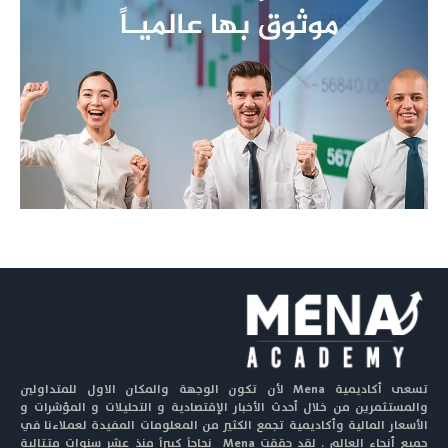
تسعى أكاديمية Mena لأن تكون الوجهة والمكان الاول للمتداولين
والمستثمرين من خلال أحدث الأخبار الإقتصادية و التحليلات و المؤشرات و
الأسعار المالية وأكاديمية تجمع الكثير من المعلومات المفيدة لعملاءنا في
جميع أنحاء العالم . لقد حققت Mena نجاحاً كبيراً منذ عشر سنوات متتالية