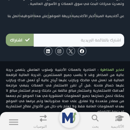
وتصدرت محركات البحث في سوق العملات و الأسواق العالمية .
عن أكاديمية المينا
أخبار الأكاديمية
خريطة الموقع
إعلن معنا
التوظيف
اتصل بنا
اشتراك
L
I
F
i
n
a
n
s
c
k
t
e
e
a
b
تحذير المخاطرة
: المتاجرة بالعملات الأجنبية بإسلوب الهامش يتضمن درجة
d
g
o
i
r
o
عالية من المخاطر وقد لا يناسب جميع المستثمرين .الدرجة العالية للرافعة
n
a
k
المالية قد تعمل في صالحك ويترتب عليها أرباح عالية أو تعمل ضدك ويترتب
m
عليها خسائر فادحة .قبل أن تقرر الاستثمار في العملات ينبغي مراجعة
أهدافك الاستثمارية واستثمار مبالغ فائضة عن حاجتك وعدم استثمار مبالغ لا
يمكنك تحمل خسارتها جميع المعلومات المنشورة في هذا الموقع تم جمعها
من مصادر متعددة ولا نصادق على صحة محتوياتها وتم عرضها في الموقع
بهدف المعلومات العامة فقط ولا تعتبر باي حال من الأحوال نصائح استثمارية
او دعوة للانضمام
© 2025 - MENACAD All Rights Reserved.
الأكاديمية
بحث
التوصيات