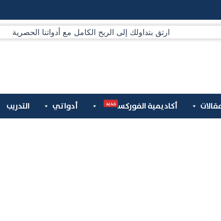
جديد
قالات
أكاديمية الفوركس
أدواتي
التدريب
السلع والعقود الآجلة