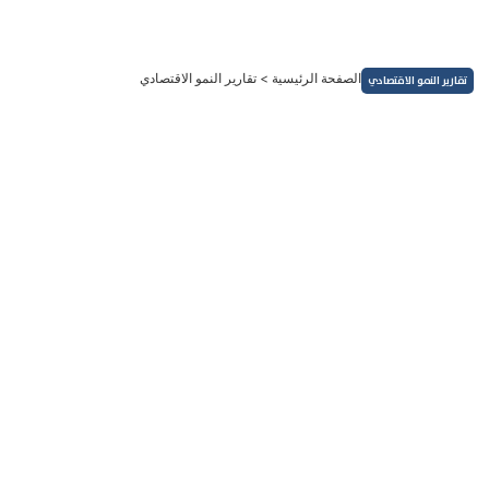
خطي
لى
لمحتوى
الصفحة الرئيسية
>
تقارير النمو الاقتصادي
تقارير النمو الاقتصادي
العملات
توقعات بنك يو بي إس للدولار الأمريكي 2025 .. ماذا ينتظر