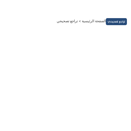
خطي
لى
لمحتوى
الصفحة الرئيسية
>
تراجع تصحيحي
تراجع تصحيحي
السلع والعقود الآجلة
انخفاض أسعار الذهب من أعلى معدلاته القياسية