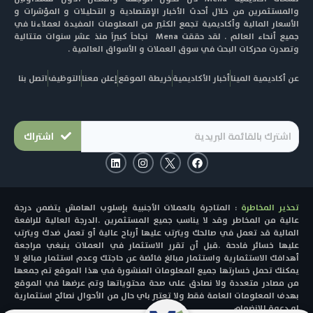
والمستثمرين من خلال أحدث الأخبار الإقتصادية و التحليلات و المؤشرات و
الأسعار المالية وأكاديمية تجمع الكثير من المعلومات المفيدة لعملاءنا في
جميع أنحاء العالم . لقد حققت Mena نجاحاً كبيراً منذ عشر سنوات متتالية
وتصدرت محركات البحث في سوق العملات و الأسواق العالمية .
عن أكاديمية المينا
أخبار الأكاديمية
خريطة الموقع
إعلن معنا
التوظيف
اتصل بنا
اشتراك
L
I
F
i
n
a
n
s
c
k
t
e
e
a
b
تحذير المخاطرة
: المتاجرة بالعملات الأجنبية بإسلوب الهامش يتضمن درجة
d
g
o
i
r
o
عالية من المخاطر وقد لا يناسب جميع المستثمرين .الدرجة العالية للرافعة
n
a
k
المالية قد تعمل في صالحك ويترتب عليها أرباح عالية أو تعمل ضدك ويترتب
m
عليها خسائر فادحة .قبل أن تقرر الاستثمار في العملات ينبغي مراجعة
أهدافك الاستثمارية واستثمار مبالغ فائضة عن حاجتك وعدم استثمار مبالغ لا
يمكنك تحمل خسارتها جميع المعلومات المنشورة في هذا الموقع تم جمعها
من مصادر متعددة ولا نصادق على صحة محتوياتها وتم عرضها في الموقع
بهدف المعلومات العامة فقط ولا تعتبر باي حال من الأحوال نصائح استثمارية
او دعوة للانضمام