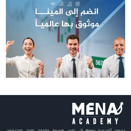
تسعى أكاديمية Mena لأن تكون الوجهة والمكان الاول للمتداولين