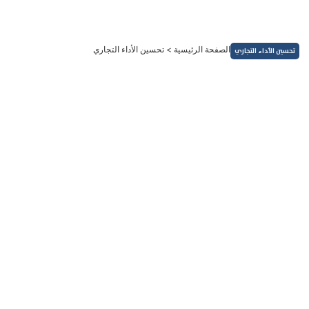
خطي
لى
لمحتوى
الصفحة الرئيسية
>
تحسين الأداء التجاري
تحسين الأداء التجاري
فوركس ومؤشرات
فوائد استخدام حساب الفوركس التجريبي