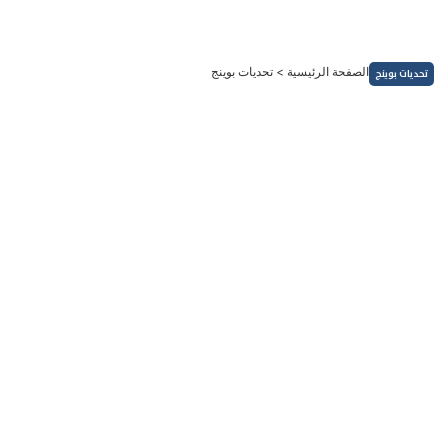
خطي
لى
لمحتوى
الصفحة الرئيسية
>
تحديات بوينج
تحديات بوينج
الأسهم والمؤشرات
خوفًا من خفض تضنيفها الائتماني..... بوينج تطرح أسهماً