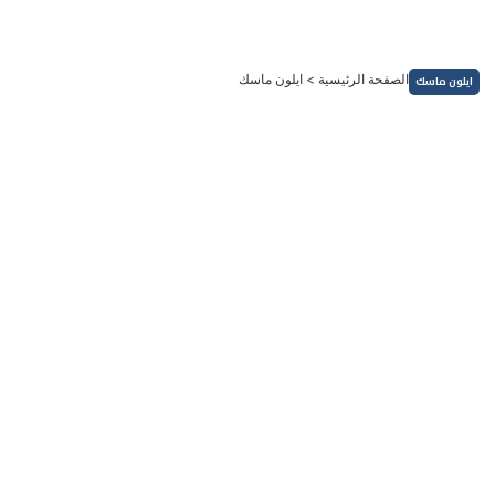
خطي
لى
لمحتوى
الصفحة الرئيسية
>
ايلون ماسك
ايلون ماسك
الأسواق العالمية
إيلون ماسك يدعو إلى غلق كل وكالات الحكومة الأمريكية