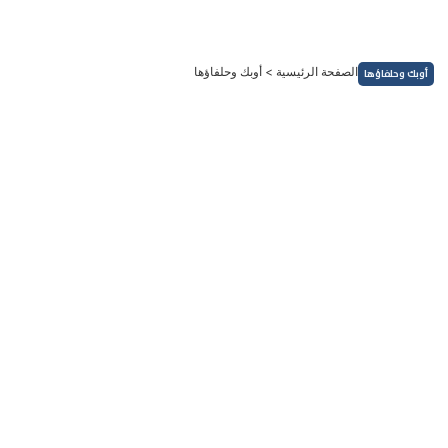
خطي
لى
لمحتوى
الصفحة الرئيسية
>
أوبك وحلفاؤها
أوبك وحلفاؤها
النفط الخام والطاقة
انخفاض مخزونات النفط الأمريكية بالتزامن مع تأخير أوبك