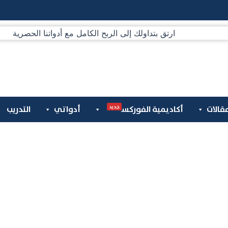
جديد
قالات
أكاديمية الفوركس
أدواتي
التدريب
فوركس ومؤشرات