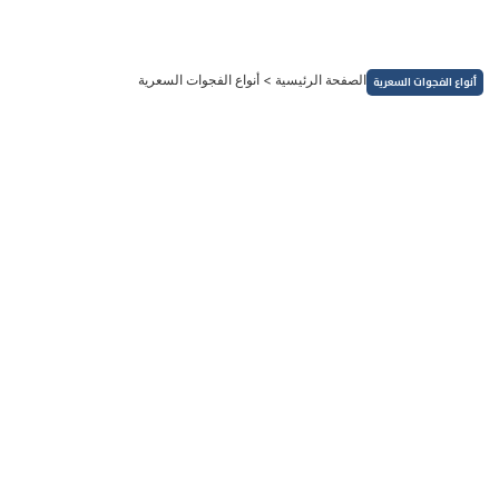
خطي
لى
لمحتوى
الصفحة الرئيسية
>
أنواع الفجوات السعرية
أنواع الفجوات السعرية
إستراتيجيات التداول
استراتيجية تداول الفجوات السعرية Market Gaps Trading