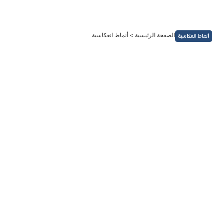
خطي
لى
لمحتوى
الصفحة الرئيسية
>
أنماط انعكاسية
أنماط انعكاسية
النماذج الفنية
نموذج القاع - V Bottom Pattern