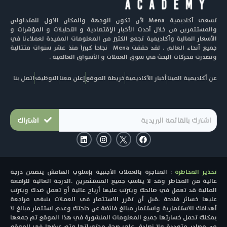
تسعى أكاديمية Mena لأن تكون الوجهة والمكان الاول للمتداولين
والمستثمرين من خلال أحدث الأخبار الإقتصادية و التحليلات و المؤشرات و
الأسعار المالية وأكاديمية تجمع الكثير من المعلومات المفيدة لعملاءنا في
جميع أنحاء العالم . لقد حققت Mena نجاحاً كبيراً منذ عشر سنوات متتالية
وتصدرت محركات البحث في سوق العملات و الأسواق العالمية .
عن أكاديمية المينا
أخبار الأكاديمية
خريطة الموقع
إعلن معنا
التوظيف
اتصل بنا
اشتراك
L
I
F
i
n
a
n
s
c
k
t
e
e
a
b
تحذير المخاطرة
: المتاجرة بالعملات الأجنبية بإسلوب الهامش يتضمن درجة
d
g
o
i
r
o
عالية من المخاطر وقد لا يناسب جميع المستثمرين .الدرجة العالية للرافعة
n
a
k
المالية قد تعمل في صالحك ويترتب عليها أرباح عالية أو تعمل ضدك ويترتب
m
عليها خسائر فادحة .قبل أن تقرر الاستثمار في العملات ينبغي مراجعة
أهدافك الاستثمارية واستثمار مبالغ فائضة عن حاجتك وعدم استثمار مبالغ لا
يمكنك تحمل خسارتها جميع المعلومات المنشورة في هذا الموقع تم جمعها
من مصادر متعددة ولا نصادق على صحة محتوياتها وتم عرضها في الموقع