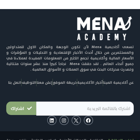
تسعى أكاديمية Mena لأن تكون الوجهة والمكان الاول للمتداولين
والمستثمرين من خلال أحدث الأخبار الإقتصادية و التحليلات و المؤشرات و
الأسعار المالية وأكاديمية تجمع الكثير من المعلومات المفيدة لعملاءنا في
جميع أنحاء العالم . لقد حققت Mena نجاحاً كبيراً منذ عشر سنوات متتالية
وتصدرت محركات البحث في سوق العملات و الأسواق العالمية .
عن أكاديمية المينا
أخبار الأكاديمية
خريطة الموقع
إعلن معنا
التوظيف
اتصل بنا
اشتراك
L
I
F
i
n
a
n
s
c
k
t
e
e
a
b