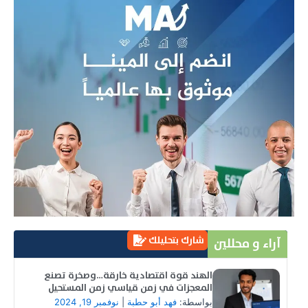
شارك بتحليلك
آراء و محللين
الهند قوة اقتصادية خارقة…وصخرة تصنع
المعجزات في زمن قياسي زمن المستحيل
بواسطة:
فهد أبو حطبة
|
نوفمبر 19, 2024