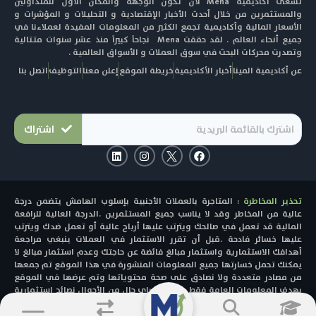
تسعى أكاديمية Mena لأن تكون الوجهة والمكان الاول للمتداولين
والمستثمرين من خلال أحدث الأخبار الإقتصادية و التحليلات و المؤشرات و
الأسعار المالية وأكاديمية تجمع الكثير من المعلومات المفيدة لعملاءنا في
جميع أنحاء العالم . لقد حققت Mena نجاحاً كبيراً منذ عشر سنوات متتالية
وتصدرت محركات البحث في سوق العملات و الأسواق العالمية .
عن أكاديمية المينا
أخبار الأكاديمية
خريطة الموقع
إعلن معنا
التوظيف
اتصل بنا
اشتراك
L
I
F
i
n
a
n
s
c
k
t
e
e
a
b
تحذير المخاطرة
: المتاجرة بالعملات الأجنبية بإسلوب الهامش يتضمن درجة
d
g
o
i
r
o
عالية من المخاطر وقد لا يناسب جميع المستثمرين .الدرجة العالية للرافعة
n
a
k
المالية قد تعمل في صالحك ويترتب عليها أرباح عالية أو تعمل ضدك ويترتب
m
عليها خسائر فادحة .قبل أن تقرر الاستثمار في العملات ينبغي مراجعة
أهدافك الاستثمارية واستثمار مبالغ فائضة عن حاجتك وعدم استثمار مبالغ لا
يمكنك تحمل خسارتها جميع المعلومات المنشورة في هذا الموقع تم جمعها
من مصادر متعددة ولا نصادق على صحة محتوياتها وتم عرضها في الموقع
بهدف المعلومات العامة فقط ولا تعتبر باي حال من الأحوال نصائح استثمارية
او دعوة للانضمام