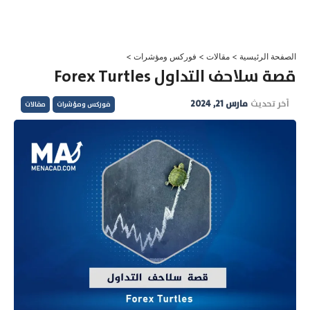
خطي
لى
لمحتوى
الصفحة الرئيسية
>
مقالات
>
فوركس ومؤشرات
>
قصة سلاحف التداول Forex Turtles
آخر تحديث
مارس 21, 2024
فوركس ومؤشرات
مقالات