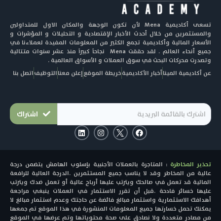
تسعى أكاديمية Mena لأن تكون الوجهة والمكان الاول للمتداولين
والمستثمرين من خلال أحدث الأخبار الإقتصادية و التحليلات و المؤشرات و
الأسعار المالية وأكاديمية تجمع الكثير من المعلومات المفيدة لعملاءنا في
جميع أنحاء العالم . لقد حققت Mena نجاحاً كبيراً منذ عشر سنوات متتالية
وتصدرت محركات البحث في سوق العملات و الأسواق العالمية .
عن أكاديمية المينا
أخبار الأكاديمية
خريطة الموقع
إعلن معنا
التوظيف
اتصل بنا
اشتراك
L
I
F
i
n
a
n
s
c
k
t
e
e
a
b
تحذير المخاطرة
: المتاجرة بالعملات الأجنبية بإسلوب الهامش يتضمن درجة
d
g
o
i
r
o
عالية من المخاطر وقد لا يناسب جميع المستثمرين .الدرجة العالية للرافعة
n
a
k
المالية قد تعمل في صالحك ويترتب عليها أرباح عالية أو تعمل ضدك ويترتب
m
عليها خسائر فادحة .قبل أن تقرر الاستثمار في العملات ينبغي مراجعة
أهدافك الاستثمارية واستثمار مبالغ فائضة عن حاجتك وعدم استثمار مبالغ لا
يمكنك تحمل خسارتها جميع المعلومات المنشورة في هذا الموقع تم جمعها
من مصادر متعددة ولا نصادق على صحة محتوياتها وتم عرضها في الموقع