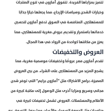
تتميز بمزاياها الفريدة. تتفوق أمازون في تنوع المنتجات
وخيارات الشحن وسياسات الإرجاع، مما يجعلها خيارًا جذابًا
للمستهلكين. المنافسة في السوق تدفع أمازون لتحسين
خدماتها باستمرار وتقديم عروض مغرية للمستهلكين، مما
يعزز من مكانتها كواحدة من الرواد في هذا المجال.
العروض والتخفيضات
تقدم أمازون مصر عروضًا وتخفيضات موسمية مغرية، مما
يشجع المزيد من المستهلكين على الشراء. من بين العروض
المميزة، برامج الاشتراك مثل “أمازون برايم” التي توفر شحن
مجاني وسريع ومزايا أخرى مثل الوصول إلى مكتبة كبيرة من
الأفلام والمسلسلات. العروض تشمل تخفيضات كبيرة في
مناسبات مثل الجمعة السوداء والأعياد، مما يجعل التسوق عبر