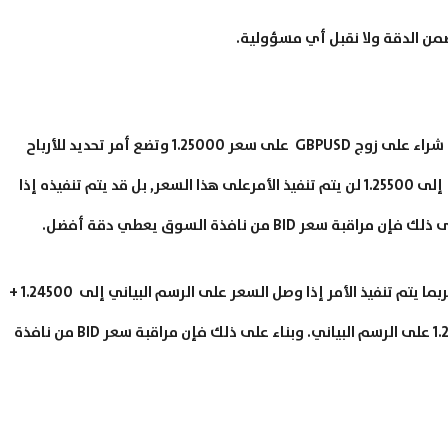
ضمن الدقة ولا نقبل أي مسؤولية.
على افتراض أن حسابك من نوع برو, فعندما تفتح صفقة شراء على زوج GBPUSD على سعر 1.25000 وتضع أمر تحديد للأرباح
على 1.25500 فعندما يصل سعر BID على الرسم البياني إلى 1.25500 لن يتم تنفيذ الأمرعلى هذا السعر, بل قد يتم تنفيذه إذا
كذلك الحال عندما تضع أمر وقف خسارة على 1.24500 فربما يتم تنفيذ الأمر إذا وصل السعر على الرسم البياني إلى 1.24500 +
0.00004 أي إلى 1.24504حتى لو لم يظهر سعر 1.24500 على الرسم البياني. وبناء على ذلك فإن مراقبة سعر BID من نافذة