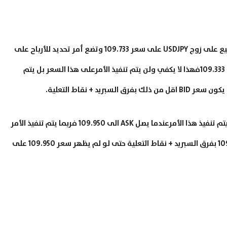
على افتراض أن حسابك من نوع بور وقمت بفتح صفقة بيع على زوج USDJPY على سعر 109.733 وتضع أمر تحديد للأرباح على
109.333 فعندما يصل سعر BID على الرسم البياني إلى 109.333فهذا لا يكفي ولن يتم تنفيذ الأمرعلى هذا السعر بل يتم
كذلك الحال عندما تضع أمر وقف خسارة على 109.950 فيتم تنفيذ هذا الأمرعندما يصل ASK الى 109.950 فربما يتم تنفيذ الأمر
إذا وصل سعرBID على الرسم البياني إلى اقل من 109.950 بفرق السبريد + نقاط التعلية حتى لو لم يظهر سعر 109.950 على