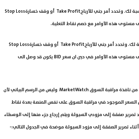
فعندما تفتح صفقة شراء من ASK وهو سعر الشراء بالنسبة لك. وتحدد أمر جني للأرباحTake Profit أو وقف خسارةStop Loss
أما عندما تفتح صفقة بيع من BID وهو سعر البيع بالنسبة لك. وتحدد أمر جني للأرباحTake Profit أو وقف خسارةStop Loss
فان هذه الأوامر يتم تفعيلها بمجرد وصول سعر ASK إلى مستوى هذه الأوامر في حين ان سعر BID يكون قد وصل الى
أسعار ASK و BID التي تنفذ عليها الأوامر يمكن متابعتها من نافذة مراقبة السوق MarketWatch وليس من الرسم البياني لأن
 السعر الموجود في مراقبة السوق على نفس المنصة بعدة نقاط
 تمرير صفقة إلى مزودي السيولة ويتم إرجاع جزء منها إلى الوسطاء
 أثناء تمرير الصفقة إلى مزود السيولة موضحة في الجدول التالي:-