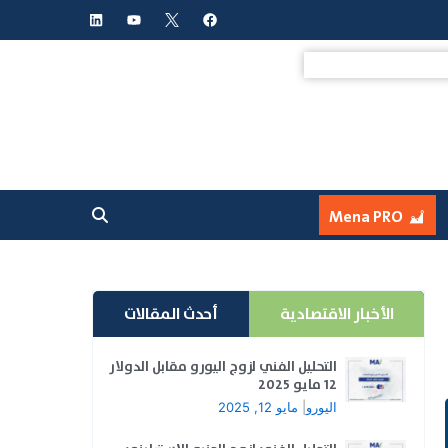
L
Y
F
i
o
a
n
u
c
k
t
e
e
u
b
d
b
o
i
e
o
n
k
Mena PRO
الأخبار الاقتصادية
أحدث المقالات
التحليل الفني لزوج اليورو مقابل الدولار
12 مايو 2025
اليورو
|
مايو 12, 2025