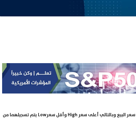
السعر الموجود على الرسم البياني مأخوذ من BID وهو سعر البيع وبالتالي أعلى سعر High وأقل سعرLow يتم تسجيلهما من