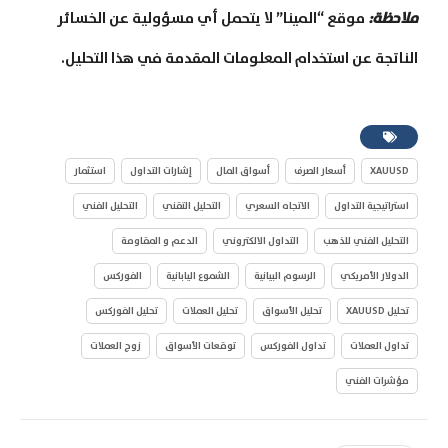
ملاحظة
:
موقع “المينا” لا يتحمل أي مسؤولية عن الخسائر
الناتجة عن استخدام المعلومات المقدمة في هذا التحليل
.
XAUUSD
أسعار الصرف
أسواق المال
إشارات التداول
استثمار
استراتيجية التداول
الاتجاه السعري
التحليل التقني
التحليل الفني
التحليل الفني للذهب
التداول الالكتروني
الدعم و المقاومة
الدولار الأمريكي
الرسوم البيانية
الشموع اليابانية
الفوركس
تحليل XAUUSD
تحليل الأسواق
تحليل العملات
تحليل الفوركس
تداول العملات
تداول الفوركس
توقعات الأسواق
زوج العملات
مؤشرات الفني