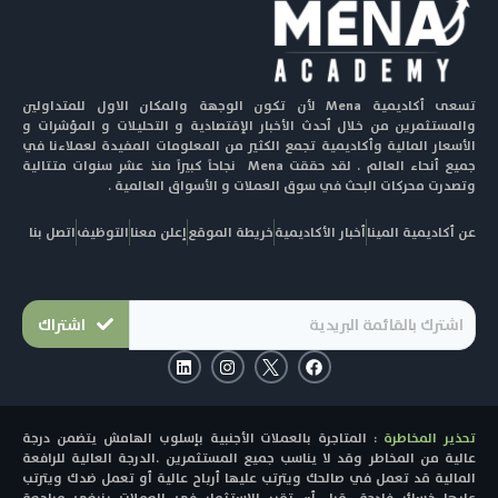
تسعى أكاديمية Mena لأن تكون الوجهة والمكان الاول للمتداولين
والمستثمرين من خلال أحدث الأخبار الإقتصادية و التحليلات و المؤشرات و
الأسعار المالية وأكاديمية تجمع الكثير من المعلومات المفيدة لعملاءنا في
جميع أنحاء العالم . لقد حققت Mena نجاحاً كبيراً منذ عشر سنوات متتالية
وتصدرت محركات البحث في سوق العملات و الأسواق العالمية .
عن أكاديمية المينا
أخبار الأكاديمية
خريطة الموقع
إعلن معنا
التوظيف
اتصل بنا
اشتراك
L
I
F
i
n
a
n
s
c
k
t
e
e
a
b
تحذير المخاطرة
: المتاجرة بالعملات الأجنبية بإسلوب الهامش يتضمن درجة
d
g
o
i
r
o
عالية من المخاطر وقد لا يناسب جميع المستثمرين .الدرجة العالية للرافعة
n
a
k
المالية قد تعمل في صالحك ويترتب عليها أرباح عالية أو تعمل ضدك ويترتب
m