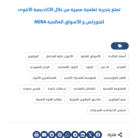
تمتع بتجربة تعلمية مميزة من خلال الأكاديمية الأقوى
للفوركس و الأسواق العالمية MENA
أسعار الفائدة
الأسواق المالية
الأصول عالية المخاطر
البيتكوين
التضخم
الدعم
الركود
الركود التضخمي
الزخم الصعودي
الطلب المؤسسي
المتوسط المتحرك الأسي
المستثمرين الأفراد
المقاومة النفسية
انكماش اقتصادي
تدفقات خارجة
تصحيح سعري
سعر البيتكوين
صناديق البيتكوين الفورية
مؤشر القوة النسبية
مجلس الاحتياطي الفيدرالي
شارك