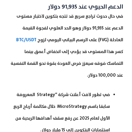
الدعم الحيوي عند 91,935 دولار
في حال حدوث تراجع سريع قد تتجه بتكوين لاختبار مستوى
الدعم عند 91,935 دولار وهو الحد العلوي لفجوة القيمة
العادلة (FVG) على الرسم البياني اليومي لزوج
BTC/USDT
كسر هذا المستوى قد يؤدي إلى انخفاض أعمق بينما
التماسك فوقه سيعزز فرص العودة بقوة نحو القمة النفسية
عند 100,000 دولار.
في تطور لافت أعلنت شركة “Strategy المعروفة
سابقا باسم MicroStrategy خلال مكالمة أرباح الربع
الأول لعام 2025 عن رفع سقف أهدافها الربحية من
استثمارات البتكوين إلى 15 مليار دولار.