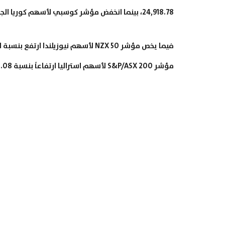
24,918.78، بينما انخفض مؤشر كوسبي لأسهم كوريا الجنوبية بنسبة 0.26% ليخسر 6.14 نقطة ويصل إلى المستوى 2,354.67.
مؤشر S&P/ASX 200 لأسهم استراليا ارتفاعاً بنسبة 0.08% ليربح 4.95 نقطة وصولاً إلى المستوى 6,172.00.