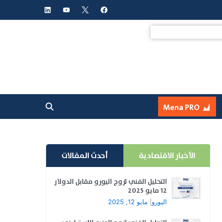
L
Y
F
i
o
a
n
u
c
k
t
e
e
u
b
d
b
o
i
e
o
n
k
Mena PRO
الأخبار الاقتصادية
أحدث المقالات
التحليل الفني لزوج اليورو مقابل الدولار
12 مايو 2025
اليورو
|
مايو 12, 2025