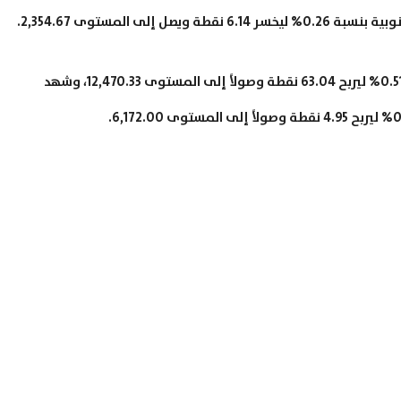
فيما يخص مؤشر NZX 50 لأسهم نيوزيلندا ارتفع بنسبة 0.51% ليربح 63.04 نقطة وصولاً إلى المستوى 12,470.33، وشهد