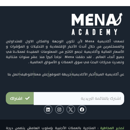
تسعى أكاديمية Mena لأن تكون الوجهة والمكان الاول للمتداولين
والمستثمرين من خلال أحدث الأخبار الإقتصادية و التحليلات و المؤشرات و
الأسعار المالية وأكاديمية تجمع الكثير من المعلومات المفيدة لعملاءنا في
جميع أنحاء العالم . لقد حققت Mena نجاحاً كبيراً منذ عشر سنوات متتالية
وتصدرت محركات البحث في سوق العملات و الأسواق العالمية .
عن أكاديمية المينا
أخبار الأكاديمية
خريطة الموقع
إعلن معنا
التوظيف
اتصل بنا
اشتراك
L
I
F
i
n
a
n
s
c
k
t
e
e
a
b
تحذير المخاطرة
: المتاجرة بالعملات الأجنبية بإسلوب الهامش يتضمن درجة
d
g
o