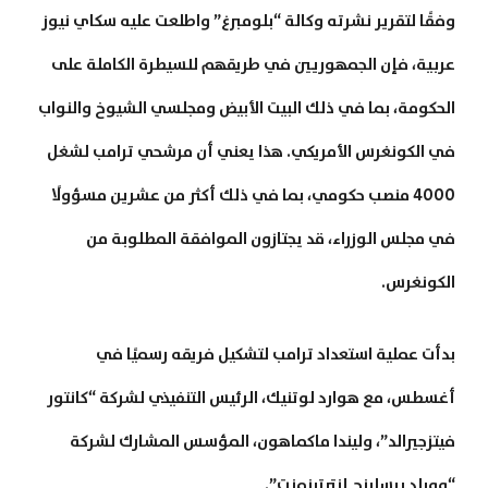
وفقًا لتقرير نشرته وكالة “بلومبرغ” واطلعت عليه سكاي نيوز
عربية، فإن الجمهوريين في طريقهم للسيطرة الكاملة على
الحكومة، بما في ذلك البيت الأبيض ومجلسي الشيوخ والنواب
في الكونغرس الأمريكي. هذا يعني أن مرشحي ترامب لشغل
4000 منصب حكومي، بما في ذلك أكثر من عشرين مسؤولًا
في مجلس الوزراء، قد يجتازون الموافقة المطلوبة من
الكونغرس.
بدأت عملية استعداد ترامب لتشكيل فريقه رسميًا في
أغسطس، مع هوارد لوتنيك، الرئيس التنفيذي لشركة “كانتور
فيتزجيرالد”، وليندا ماكماهون، المؤسس المشارك لشركة
“وورلد ريسلينج إنترتينمنت”.