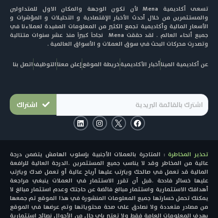
تسعى أكاديمية Mena لأن تكون الوجهة والمكان الاول للمتداولين
والمستثمرين من خلال أحدث الأخبار الإقتصادية و التحليلات و المؤشرات و
الأسعار المالية وأكاديمية تجمع الكثير من المعلومات المفيدة لعملاءنا في
جميع أنحاء العالم . لقد حققت Mena نجاحاً كبيراً منذ عشر سنوات متتالية
وتصدرت محركات البحث في سوق العملات و الأسواق العالمية .
عن أكاديمية المينا
أخبار الأكاديمية
خريطة الموقع
إعلن معنا
التوظيف
اتصل بنا
اشتراك
L
I
F
i
n
a
n
s
c
k
t
e
e
a
b
تحذير المخاطرة
: المتاجرة بالعملات الأجنبية بإسلوب الهامش يتضمن درجة
d
g
o
i
r
o
عالية من المخاطر وقد لا يناسب جميع المستثمرين .الدرجة العالية للرافعة
n
a
k
المالية قد تعمل في صالحك ويترتب عليها أرباح عالية أو تعمل ضدك ويترتب
m
عليها خسائر فادحة .قبل أن تقرر الاستثمار في العملات ينبغي مراجعة
أهدافك الاستثمارية واستثمار مبالغ فائضة عن حاجتك وعدم استثمار مبالغ لا
يمكنك تحمل خسارتها جميع المعلومات المنشورة في هذا الموقع تم جمعها
من مصادر متعددة ولا نصادق على صحة محتوياتها وتم عرضها في الموقع
بهدف المعلومات العامة فقط ولا تعتبر باي حال من الأحوال نصائح استثمارية