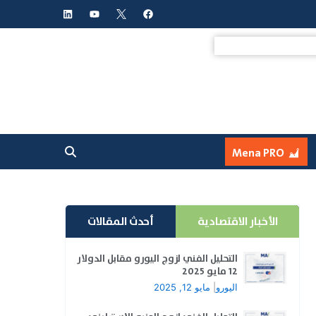
L
Y
F
i
o
a
n
u
c
k
t
e
e
u
b
d
b
o
i
e
o
n
k
Mena PRO
الأخبار الاقتصادية
أحدث المقالات
التحليل الفني لزوج اليورو مقابل الدولار
12 مايو 2025
اليورو
|
مايو 12, 2025