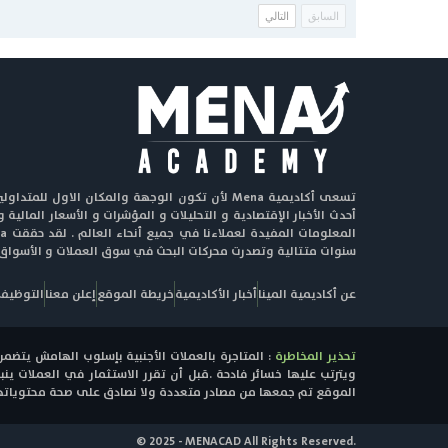
السابق
التالي
تسعى أكاديمية Mena لأن تكون الوجهة والمكان الاول ل
أحدث الأخبار الإقتصادية و التحليلات و المؤشرات و الأسعار المالية 
سنوات متتالية وتصدرت محركات البحث في سوق العملات و الأسواق ا
عن أكاديمية المينا
أخبار الأكاديمية
خريطة الموقع
إعلن معنا
التوظيف
تحذير المخاطرة
: المتاجرة بالعملات الأجنبية بإسلوب الهامش يتضمن
ويترتب عليها خسائر فادحة .قبل أن تقرر الاستثمار في العملات 
الموقع تم جمعها من مصادر متعددة ولا نصادق على صحة محتوياتها 
© 2025 - MENACAD All Rights Reserved.