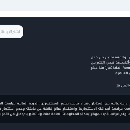
لمتداولين والمستثمرين من خلال
وأكاديمية تجمع الكثير من
المعلومات المفيدة لعملاءنا في جميع أنحاء العالم . لقد حققت Mena نجاحاً كبيراً منذ عشر
لعالمية .
اتصل بنا
 درجة عالية من المخاطر وقد لا يناسب جميع المستثمرين .الدرجة العالية للرافعة 
ينبغي مراجعة أهدافك الاستثمارية واستثمار مبالغ فائضة عن حاجتك وعدم استثمار 
وتم عرضها في الموقع بهدف المعلومات العامة فقط ولا تعتبر باي حال من الأحوال 