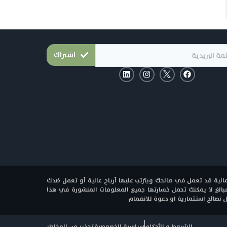
اشتراك
L
I
F
i
n
a
n
s
c
k
t
e
e
a
b
d
g
o
i
r
o
n
a
k
m
المالية قد تعمل في صالحك ويترتب عليها أرباح عالية أو تعمل ضدك
مبالغ لا يمكنك تحمل خسارتها جميع المعلومات المنشورة في هذا
نصائح استثمارية او دعوة للانضمام
الشروط و الأحكام
سياسية الخصوصية
تحذير من المخاطر