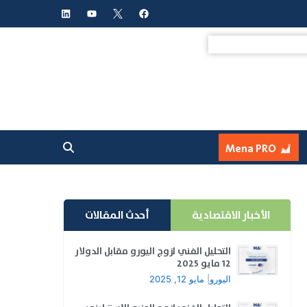
L
Y
F
i
o
a
n
u
c
k
t
e
e
u
b
d
b
o
i
e
o
n
k
Mena PRO
الأخبار الاقتصادية
أحدث المقالات
التحليل الفني لزوج اليورو مقابل الدولار
12 مايو 2025
اليورو
|
مايو 12, 2025