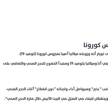
س كورونا
وكان الرئيس الأمريكي دونالد ترامب أعلن عبر صفحته على تويتر أنه وزوجته ميلانيا أصيبا بفيروس كورونا (كوفيد 19)،
وسيخضعان للحجر الصحي، ودون ترامب: “الليلة، ثبتت إصابتي أنا وميلانيا بكوفيد 19 وسنبدأ الخضوع للحجر الصحي والتعافي على
مب ” بخير” وسيواصل أداء واجباته “دون انقطاع” أثناء الحجر الصحي،
خططان للبقاء في المنزل في البيت الأبيض خلال فترة الحجر الصحي”.