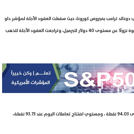
كي دونالد ترامب بفيروس كورونا، حيث سقطت العقود الآجلة لمؤشر داو
جونز بأكثر من 500 نقطة، وتراجعت تداولات نفط برنت بقوة نزولًا عن مستوى 40 دولار للبرميل، وتراجعت العقود الآجلة للذهب
إلى ذلك ارتفع مؤشر الدولار بأكثر من 0.3 % إلى مستوى 94.03 نقطة ، ومستوي افتتاح تعاملات اليوم عند 93.73 نقطة،