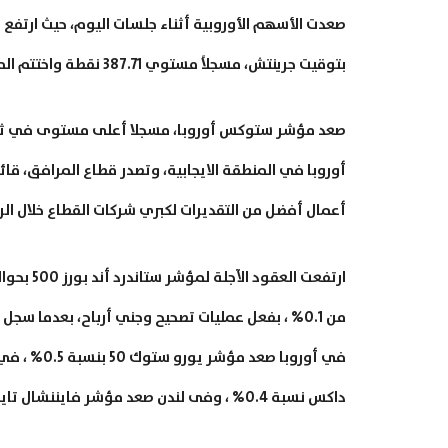
بتوقيت جرينتش، مسجلاً مستوي 387.71 نقطة واختتم المؤشر جلسة الأمس صاعداً بحوالي 1%.
صعد مؤشر ستوكس أوروبا، مسجلا أعلى مستوى في ثمان
أعمال أفضل من التقديرات لكبري شركات القطاع خلال الرب
من 0.1% ، بفعل عمليات تصحيح وجني أرباح، بعدما سجل في الجلسة السابق مستوي قياسي جديد عند 3,645.99 نقطة.
داكس نسبة 0.4% ، وفى لندن صعد مؤشر فايننشال تايمز 100 بنسبة 0.8% ليتصدر قائمة الأسواق الرابحة فى أوروبا.