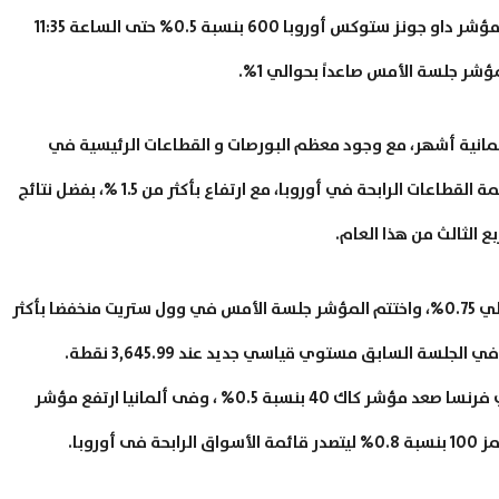
صعدت الأسهم الأوروبية أثناء جلسات اليوم، حيث ارتفع مؤشر داو جونز ستوكس أوروبا 600 بنسبة 0.5% حتى الساعة 11:35
ية أشهر، مع وجود معظم البورصات و القطاعات الرئيسية في
أوروبا في المنطقة الايجابية، وتصدر قطاع المرافق، قائمة القطاعات الرابحة في أوروبا، مع ارتفاع بأكثر من 1.5 %، بفضل نتائج
ع الثالث من هذا العام.
ارتفعت العقود الآجلة لمؤشر ستاندرد أند بورز 500 بحوالي 0.75%، واختتم المؤشر جلسة الأمس في وول ستريت منخفضا بأكثر
في أوروبا صعد مؤشر يورو ستوك 50 بنسبة 0.5% ، في فرنسا صعد مؤشر كاك 40 بنسبة 0.5% ، وفى ألمانيا ارتفع مؤشر