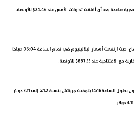
ة بعد أن أغلقت تداولات الأمس عند 24.46$ للأونصة.
تذبذبت أسعار البلاتينيوم في نطاق ضيق مائل نحو الارتفاع، حيث ارتفعت أسعار البلاتينيوم في تمام الساعة 06:04 صباحاً
انخفضت العقود الآجلة للنحاس تسليم ديسمبر/كانون الأول بحلول الساعة14:16 بتوقيت جرينتش بنسبة 1.2% إلى 3.11 دولار