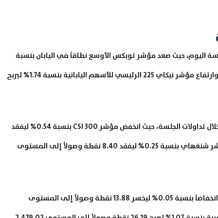
جلسة اليوم، حيث صعد مؤشر توبكس الأوسع نطاقاً في اليابان بنسبة
1.34% ليربح 22.85 نقطة وصولاً إلى المستوى 1,723.65، وارتفاع مؤشر نيكاي 225 الرئيسي للأسهم اليابانية بنسبة 1.74% ليربح
فيما يخص مؤشرات الأسهم الصينية فقد سجلت هبوطاً خلال تداولات الجلسة، حيث انخفض مؤشر CSI 300 بنسبة 0.54% ليفقد
26.52 نقطة وصولاً إلى المستوى 4,927.36، وتراجع مؤشر شنغهاي بنسبة 0.25% ليفقد 8.40 نقطة وصولاً إلى المستوى
أما عن مؤشر هانج سينج لأسهم هونج كونج فقد سجل انخفاضاً بنسبة 0.05% ليخسر 13.88 نقطة وصولاً إلى المستوى