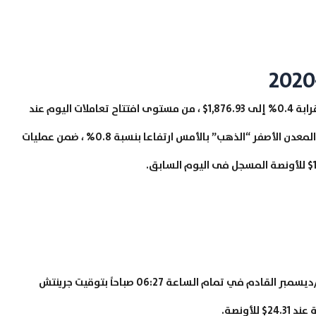
على صعيد تداولات معدن الذهب، تراجعت أسعار الذهب قرابة 0.4% إلى 1,876.93$ ، من مستوى افتتاح تعاملات اليوم عند
1,876.93$ ، وسجلت أعلى مستوي عند 1,884.45، وحقق المعدن الأصفر “الذهب” بالأمس ارتفاعا بنسبة 0.8% ، ضمن عمليات
ارتفعت العقود الآجلة لأسعار الفضة تسليم كانون الأول/ديسمبر القادم في تمام الساعة 06:27 صباحاً بتوقيت جرينتش