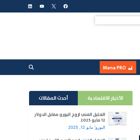
L
Y
F
i
o
a
n
u
c
k
t
e
e
u
b
d
b
o
i
e
o
n
k
Mena PRO
الأخبار الاقتصادية
أحدث المقالات
التحليل الفني لزوج اليورو مقابل الدولار
12 مايو 2025
اليورو
|
مايو 12, 2025