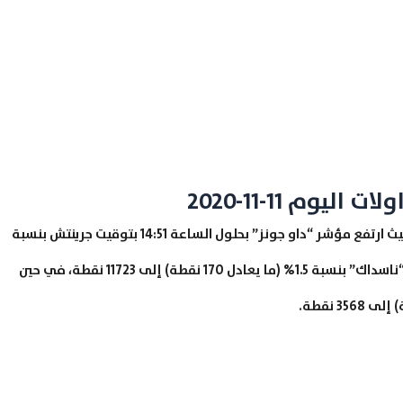
يوم 11-11-2020
ارتفعت مؤشرات الأسهم الأمريكية خلال جلسات اليوم، حيث ارتفع مؤشر “داو جونز” بحلول الساعة 14:51 بتوقيت جرينتش بنسبة
0.2% (ما يعادل 70 نقطة) إلى 29492 نقطة، كما ارتفع “ناسداك” بنسبة 1.5% (ما يعادل 170 نقطة) إلى 11723 نقطة، في حين