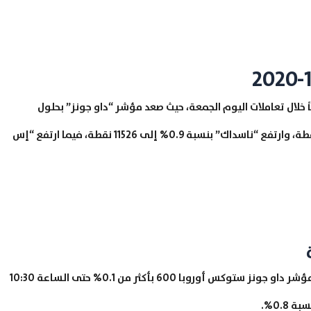
خلال تعاملات اليوم الجمعة، حيث صعد مؤشر “داو جونز” بحلول
الساعة 15:52 بتوقيت جرينتش بنسبة 0.3% إلى 28518 نقطة، وارتفع “ناسداك” بنسبة 0.9% إلى 11526 نقطة، فيما ارتفع “إس
ارتفعت الأسهم الأوروبية خلال جلسات اليوم، حيث صعد مؤشر داو جونز ستوكس أوروبا 600 بأكثر من 0.1% حتى الساعة 10:30
0.%.