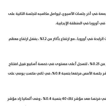
جمعة في أخر جلسات الأسبوع، ليواصل مكاسبه للجلسة الثانية على
ي أوروبا في المنطقة الإيجابية.
تصدر قطاع التعدين والموارد الأساسية ، قائمة القطاعات الرابحة في أوروبا ، مع ارتفاع بأكثر من 1.2% ، بفضل ارتفاع معظم
ارتفعت العقود الآجلة لمؤشر ستاندرد أند بورز 500 بأكثر من 0.25% ، لتسجل أعلى مستوى في خمسة أسابيع قبيل افتتاح
جلسة التداولات الرسمية في وول ستريت، وأنهي المؤشر جلسة الأمس مرتفعا بنسبة 0.8%، في ثاني مكسب يومي على
في أوروبا ارتفع مؤشر يورو ستوك 50 بحوالي 0.2% ، في فرنسا صعد مؤشر كاك 40 بنسبة 0.4% ، وفى ألمانيا زاد مؤشر