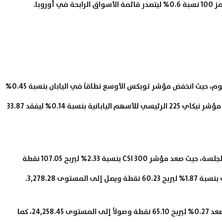
سجلت مؤشرات الأسهم اليابانية انخفاضاً خلال جلسات اليوم، حيث انخفض مؤشر توبكس الأوسع نطاقاً في اليابان بنسبة 0.45%
ليفقد 7.53 نقطة وصولاً إلى المستوى 1,647.94، وتراجع مؤشر نيكاي 225 الرئيسي للأسهم اليابانية بنسبة 0.14% ليفقد 33.87
وشهدت مؤشرات الأسهم الصينية ارتفاعاً خلال تداولات الجلسة، حيث صعد مؤشر CSI 300 بنسبة 2.33% ليربح 107.05 نقطة
وفيما يخص مؤشر هانج سينج لأسهم هونج كونج فقد صعد 0.27% ليربح 65.10 نقطة وصولاً إلى المستوى 24,258.45، كما