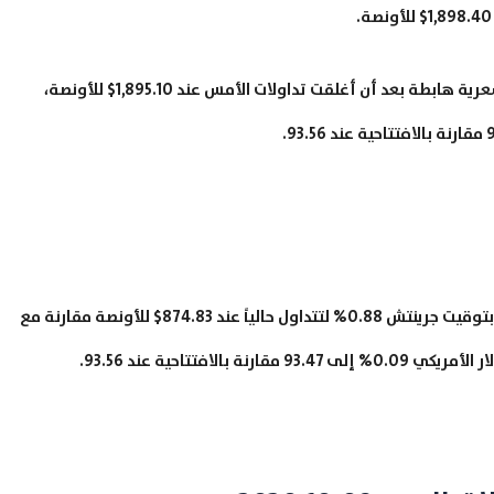
يشار إلى أن العقود بدأت تداولات الجلسة على فجوة سعرية هابطة بعد أن أغلقت تداولات الأمس عند 1,895.10$ للأونصة،
صعدت أسعار البلاتينيوم في تمام الساعة 06:52 صباحاً بتوقيت جرينتش 0.88% لتتداول حالياً عند 874.83$ للأونصة مقارنة مع