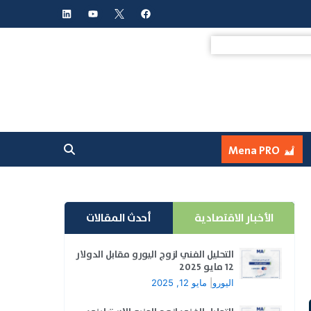
L
Y
F
i
o
a
n
u
c
k
t
e
e
u
b
d
b
o
i
e
o
n
k
Mena PRO
الأخبار الاقتصادية
أحدث المقالات
التحليل الفني لزوج اليورو مقابل الدولار
12 مايو 2025
اليورو
|
مايو 12, 2025