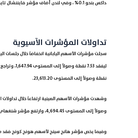
داكس بنحو 0.1% ، وفي لندن أضاف مؤشر فايننشال تايمز 100 نسبة 0.6% ليتصدر قائمة الأسواق الرابحة في أوروبا.
تداولات المؤشرات الآسيوية
نقطة وصولاً إلى المستوى 23,613.20.
وصولاً إلى المستوى 4,694.45، وارتفع مؤشر شنغهاي بنسبة 1.87% ليربح 60.23 نقطة ويصل إلى المستوى 3,278.28.