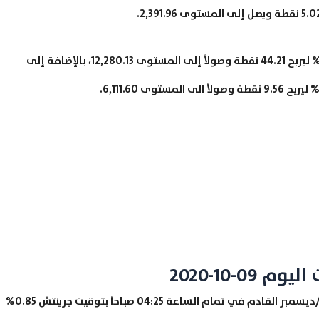
كذلك ارتفع مؤشر NZX 50 لأسهم نيوزيلندا بنسبة 0.36% ليربح 44.21 نقطة وصولاً إلى المستوى 12,280.13، بالإضافة إلى
0-10-2020
ارتفعت العقود الآجلة لأسعار الذهب تسليم كانون الأول/ديسمبر القادم في تمام الساعة 04:25 صباحاً بتوقيت جرينتش 0.85%