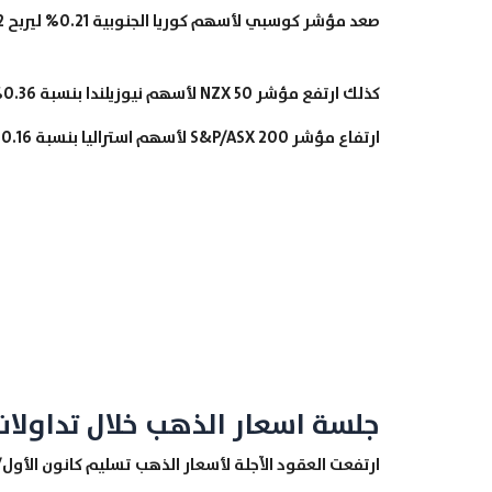
صعد مؤشر كوسبي لأسهم كوريا الجنوبية 0.21% ليربح 5.02 نقطة ويصل إلى المستوى 2,391.96.
ارتفاع مؤشر S&P/ASX 200 لأسهم استراليا بنسبة 0.16% ليربح 9.56 نقطة وصولاً الى المستوى 6,111.60.
جلسة اسعار الذهب خلال تداولات اليوم 9