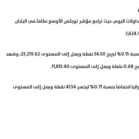
اولات اليوم، حيث تراجع مؤشر توبكس الأوسع نطاقاً في اليابان
بينما صعد مؤشر نيكاي 225 الرئيسي للأسهم اليابانية بنسبة 0.15% ليربح 34.50 نقطة ويصل إلى المستوى 23,219.62، وشهد
من ناحية أخرى يشهد مؤشر S&P/ASX 200 لأسهم استراليا انخفاضاً بنسبة 0.71% ليخسر 41.54 نقطة ويصل إلى المستوى