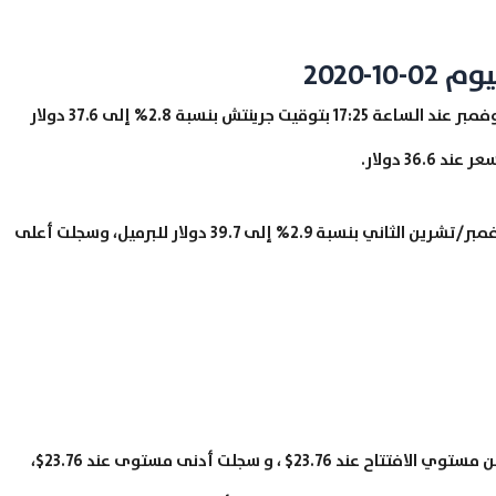
-2020
هبطت العقود الآجلة لخام “نايمكس” الأمريكي تسليم نوفمبر عند الساعة 17:25 بتوقيت جرينتش بنسبة 2.8% إلى 37.6 دولار
وتراجعت العقود الآجلة لخام “برنت” القياسي تسليم نوفمبر/تشرين الثاني بنسبة 2.9% إلى 39.7 دولار للبرميل، وسجلت أعلى
صعدت أسعار الفضة بنسبة 1.6% إلى مستوي 24.13$ ، من مستوي الافتتاح عند 23.76$ ، و سجلت أدنى مستوى عند 23.76$،