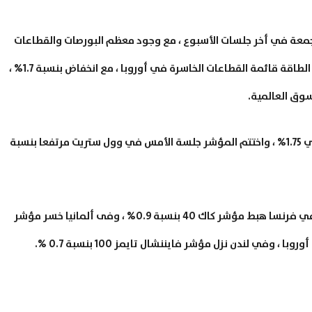
لجمعة في أخر جلسات الأسبوع ، مع وجود معظم البورصات والقطاعات
الرئيسية في أوروبا في المنطقة السلبية، وتصدر قطاع الطاقة قائمة القطاعات الخاسرة في أوروبا ، مع انخفاض بنسبة 1.7% ،
سوق العالمية.
هبطت العقود الآجلة لمؤشر ستاندرد أند بورز 500 بحوالي 1.75% ، واختتم المؤشر جلسة الأمس في وول ستريت مرتفعا بنسبة
في أوروبا تراجع مؤشر يورو ستوك 50 بنسبة 0.95% ، في فرنسا هبط مؤشر كاك 40 بنسبة 0.9% ، وفى ألمانيا خسر مؤشر