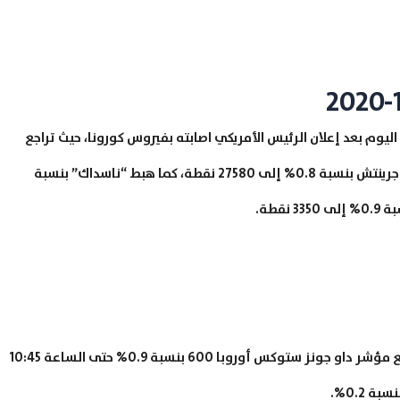
ليوم بعد إعلان الرئيس الأمريكي اصابته بفيروس كورونا، حيث تراجع
مؤشر “داو جونز” الصناعي بحلول الساعة 14:57 بتوقيت جرينتش بنسبة 0.8% إلى 27580 نقطة، كما هبط “ناسداك” بنسبة
تراجعت الأسهم الأوروبية خلال معاملات اليوم، حيث تراجع مؤشر داو جونز ستوكس أوروبا 600 بنسبة 0.9% حتى الساعة 10:45
0.2%.