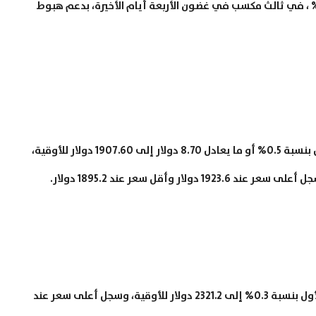
ختتم المعدن الأبيض جلسات الأمس مرتفعا بنسبة 2.3% ، في ثالث مكسب في غضون الأربعة أيام الأخيرة، بدعم هبوط
هبطت العقود الآجلة للذهب تسليم ديسمبر/كانون الأول بنسبة 0.5% أو ما يعادل 8.70 دولار إلى 1907.60 دولار للأوقية،
هبطت العقود الآجلة للبلاديوم تسليم ديسمبر/كانون الأول بنسبة 0.3% إلى 2321.2 دولار للأوقية، وسجل أعلى سعر عند