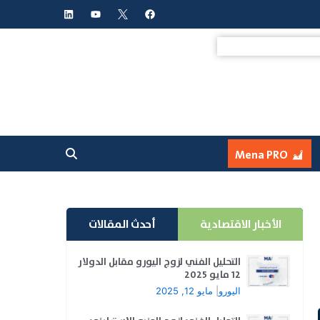
L
Y
F
i
o
a
n
u
c
k
t
e
e
u
b
d
b
o
i
e
o
n
k
Mena PRO
الأخبار الاقتصادية
أحدث المقالات
التحليل الفني لزوج اليورو مقابل الدولار
12 مايو 2025
اليورو
|
مايو 12, 2025