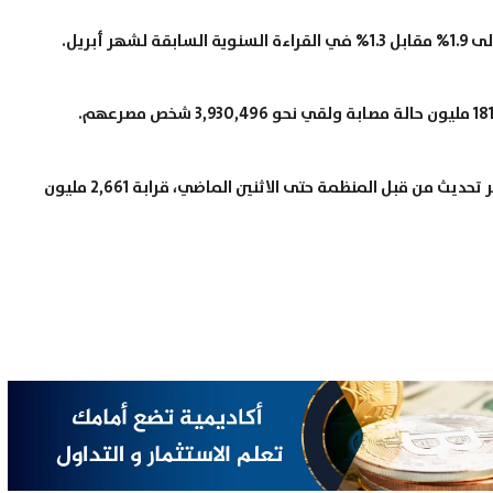
أبريل.
في غضون ذلك بلغ عدد جرعات اللقاح المعطاة وفقاً لأخر تحديث من قبل المنظمة حتى الاثنين الماضي، قرابة 2,661 مليون