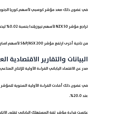
في غضون ذلك صعد مؤشر كوسبي لأسهم كوريا الجنوبية بنسبة 0.38% ليربح 12.51 نقطة وصولاً إلى ال
تراجع مؤشر NZX 50 لأسهم نيوزيلندا بنسبة 0.02% ليخسر 2.28 نقطة وصولاً إلى المستوى 12,637.54
من ناحية أخرى ارتفع مؤشر S&P/ASX 200 لأسهم استراليا بنسبة 0.57% ليربح 41.86 نقطة وصولاً إلى المستوى 7,343.10.
البيانات والتقارير الاقتصادية الع
صدر عن الاقتصاد الياباني القراءة الأولية للإنتاج الصناعي والتي أظهرت تراجعاً 5.9% م
عند 20.0%.
عكست قراءة مؤشر ثقة المستهلك الياباني تقلص الانكماش إلى ما قيمته 34.8 مق