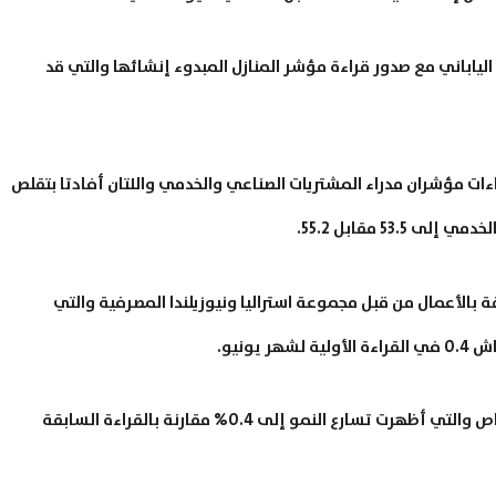
لياباني مع صدور قراءة مؤشر المنازل المبدوء إنشائها والتي قد
صين للوجستيات والمشتريات (CFLP) عن قراءات مؤشران مدراء المشتريات الصناعي والخدمي واللتان أفادتا بتقلص
قة بالأعمال من قبل مجموعة استراليا ونيوزيلندا المصرفية والتي
ترقب الاقتصاد الاسترالي قراءة مؤشر ائتمان القطاع الخاص والتي أظهرت تسارع النمو إلى 0.4% مقارنة بالقراءة السابقة