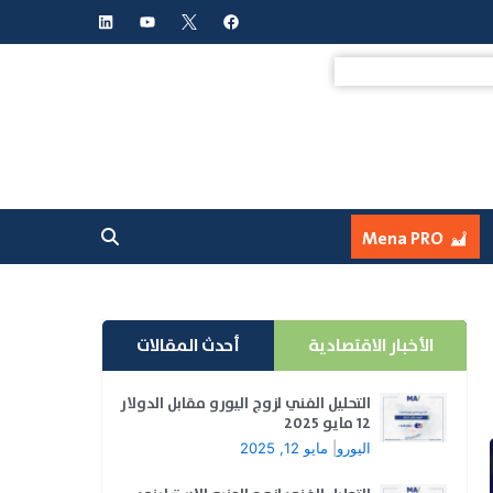
L
Y
F
i
o
a
n
u
c
k
t
e
e
u
b
d
b
o
i
e
o
n
k
Mena PRO
الأخبار الاقتصادية
أحدث المقالات
التحليل الفني لزوج اليورو مقابل الدولار
12 مايو 2025
اليورو
|
مايو 12, 2025