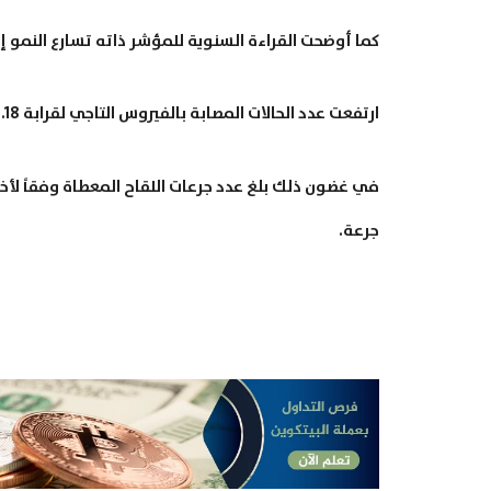
كما أوضحت القراءة السنوية للمؤشر ذاته تسارع النمو إلى 1.9% مقابل 1.3% في القراءة السنوية السابقة لشهر 
ارتفعت عدد الحالات المصابة بالفيروس التاجي لقرابة 181.18 مليون حالة مصابة ولقي نحو 3,930,496 شخص مصرعهم.
جرعة.