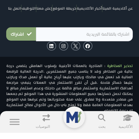
عن أكاديمية المينا
أخبار الأكاديمية
خريطة الموقع
إعلن معنا
التوظيف
اتصل بنا
اشتراك
L
I
F
i
n
a
n
s
c
k
t
e
e
a
b
تحذير المخاطرة
: المتاجرة بالعملات الأجنبية بإسلوب الهامش يتضمن درجة
d
g
o
i
r
o
عالية من المخاطر وقد لا يناسب جميع المستثمرين .الدرجة العالية للرافعة
n
a
k
المالية قد تعمل في صالحك ويترتب عليها أرباح عالية أو تعمل ضدك ويترتب
m
عليها خسائر فادحة .قبل أن تقرر الاستثمار في العملات ينبغي مراجعة
أهدافك الاستثمارية واستثمار مبالغ فائضة عن حاجتك وعدم استثمار مبالغ لا
يمكنك تحمل خسارتها جميع المعلومات المنشورة في هذا الموقع تم جمعها
من مصادر متعددة ولا نصادق على صحة محتوياتها وتم عرضها في الموقع
بهدف المعلومات العامة فقط ولا تعتبر باي حال من الأحوال نصائح استثمارية
او دعوة للانضمام
© 2025 - MENACAD All Rights Reserved.
الأكاديمية
بحث
التوصيات
الشروط و الأحكام
سياسية الخصوصية
تحذير من المخاطر