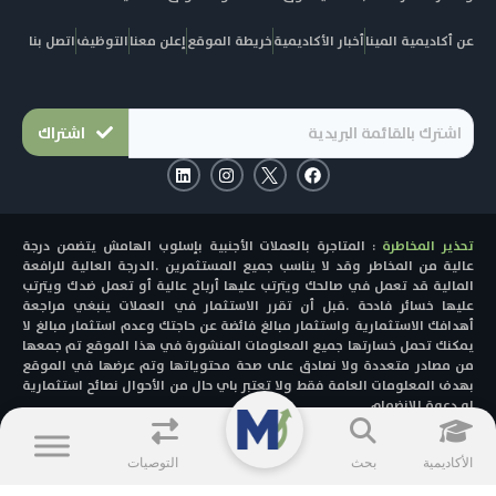
عن أكاديمية المينا
أخبار الأكاديمية
خريطة الموقع
إعلن معنا
التوظيف
اتصل بنا
اشتراك
L
I
F
i
n
a
n
s
c
k
t
e
e
a
b
تحذير المخاطرة
: المتاجرة بالعملات الأجنبية بإسلوب الهامش يتضمن درجة
d
g
o
i
r
o
عالية من المخاطر وقد لا يناسب جميع المستثمرين .الدرجة العالية للرافعة
n
a
k
المالية قد تعمل في صالحك ويترتب عليها أرباح عالية أو تعمل ضدك ويترتب
m
عليها خسائر فادحة .قبل أن تقرر الاستثمار في العملات ينبغي مراجعة
أهدافك الاستثمارية واستثمار مبالغ فائضة عن حاجتك وعدم استثمار مبالغ لا
يمكنك تحمل خسارتها جميع المعلومات المنشورة في هذا الموقع تم جمعها
من مصادر متعددة ولا نصادق على صحة محتوياتها وتم عرضها في الموقع
بهدف المعلومات العامة فقط ولا تعتبر باي حال من الأحوال نصائح استثمارية
او دعوة للانضمام
© 2025 - MENACAD All Rights Reserved.
الأكاديمية
بحث
التوصيات