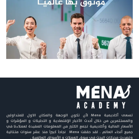
تسعى أكاديمية Mena لأن تكون الوجهة والمكان الاول للمتداولين
والمستثمرين من خلال أحدث الأخبار الإقتصادية و التحليلات و المؤشرات و
الأسعار المالية وأكاديمية تجمع الكثير من المعلومات المفيدة لعملاءنا في
جميع أنحاء العالم . لقد حققت Mena نجاحاً كبيراً منذ عشر سنوات متتالية
وتصدرت محركات البحث في سوق العملات و الأسواق العالمية .