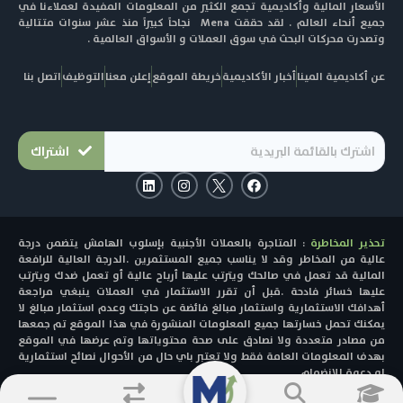
الأسعار المالية وأكاديمية تجمع الكثير من المعلومات المفيدة لعملاءنا في
جميع أنحاء العالم . لقد حققت Mena نجاحاً كبيراً منذ عشر سنوات متتالية
وتصدرت محركات البحث في سوق العملات و الأسواق العالمية .
عن أكاديمية المينا
أخبار الأكاديمية
خريطة الموقع
إعلن معنا
التوظيف
اتصل بنا
اشتراك
L
I
F
i
n
a
n
s
c
k
t
e
e
a
b
تحذير المخاطرة
: المتاجرة بالعملات الأجنبية بإسلوب الهامش يتضمن درجة
d
g
o
i
r
o
عالية من المخاطر وقد لا يناسب جميع المستثمرين .الدرجة العالية للرافعة
n
a
k
المالية قد تعمل في صالحك ويترتب عليها أرباح عالية أو تعمل ضدك ويترتب
m
عليها خسائر فادحة .قبل أن تقرر الاستثمار في العملات ينبغي مراجعة
أهدافك الاستثمارية واستثمار مبالغ فائضة عن حاجتك وعدم استثمار مبالغ لا
يمكنك تحمل خسارتها جميع المعلومات المنشورة في هذا الموقع تم جمعها
من مصادر متعددة ولا نصادق على صحة محتوياتها وتم عرضها في الموقع
بهدف المعلومات العامة فقط ولا تعتبر باي حال من الأحوال نصائح استثمارية
او دعوة للانضمام