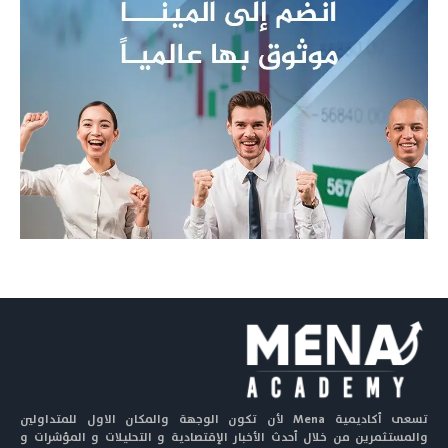
تسعى أكاديمية Mena لأن تكون الوجهة والمكان الاول للمتداولين
والمستثمرين من خلال أحدث الأخبار الإقتصادية و التحليلات و المؤشرات و