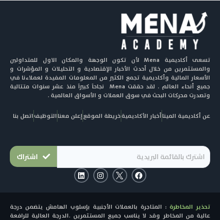
تسعى أكاديمية Mena لأن تكون الوجهة والمكان الاول للمتداولين
والمستثمرين من خلال أحدث الأخبار الإقتصادية و التحليلات و المؤشرات و
الأسعار المالية وأكاديمية تجمع الكثير من المعلومات المفيدة لعملاءنا في
جميع أنحاء العالم . لقد حققت Mena نجاحاً كبيراً منذ عشر سنوات متتالية
وتصدرت محركات البحث في سوق العملات و الأسواق العالمية .
عن أكاديمية المينا
أخبار الأكاديمية
خريطة الموقع
إعلن معنا
التوظيف
اتصل بنا
اشتراك
L
I
F
i
n
a
n
s
c
k
t
e
e
a
b
تحذير المخاطرة
: المتاجرة بالعملات الأجنبية بإسلوب الهامش يتضمن درجة
d
g
o
i
r
o
عالية من المخاطر وقد لا يناسب جميع المستثمرين .الدرجة العالية للرافعة