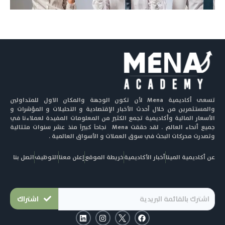
تسعى أكاديمية Mena لأن تكون الوجهة والمكان الاول للمتداولين
والمستثمرين من خلال أحدث الأخبار الإقتصادية و التحليلات و المؤشرات و
الأسعار المالية وأكاديمية تجمع الكثير من المعلومات المفيدة لعملاءنا في
جميع أنحاء العالم . لقد حققت Mena نجاحاً كبيراً منذ عشر سنوات متتالية
وتصدرت محركات البحث في سوق العملات و الأسواق العالمية .
عن أكاديمية المينا
أخبار الأكاديمية
خريطة الموقع
إعلن معنا
التوظيف
اتصل بنا
اشتراك
L
I
F
i
n
a