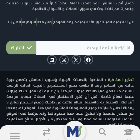
جميع أنحاء العالم . لقد حققت Mena نجاحاً كبيراً منذ عشر سنوات متتالية
وتصدرت محركات البحث في سوق العملات و الأسواق العالمية .
عن أكاديمية المينا
أخبار الأكاديمية
خريطة الموقع
إعلن معنا
التوظيف
اتصل بنا
اشتراك
L
I
F
i
n
a
n
s
c
k
t
e
e
a
b
تحذير المخاطرة
: المتاجرة بالعملات الأجنبية بإسلوب الهامش يتضمن درجة
d
g
o
i
r
o
عالية من المخاطر وقد لا يناسب جميع المستثمرين .الدرجة العالية للرافعة
n
a
k
المالية قد تعمل في صالحك ويترتب عليها أرباح عالية أو تعمل ضدك ويترتب
m
عليها خسائر فادحة .قبل أن تقرر الاستثمار في العملات ينبغي مراجعة
أهدافك الاستثمارية واستثمار مبالغ فائضة عن حاجتك وعدم استثمار مبالغ لا
يمكنك تحمل خسارتها جميع المعلومات المنشورة في هذا الموقع تم جمعها
من مصادر متعددة ولا نصادق على صحة محتوياتها وتم عرضها في الموقع
بهدف المعلومات العامة فقط ولا تعتبر باي حال من الأحوال نصائح استثمارية
او دعوة للانضمام