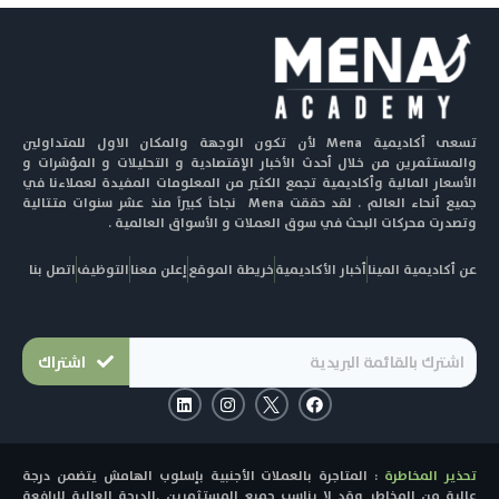
تسعى أكاديمية Mena لأن تكون الوجهة والمكان الاول للمتداولين
والمستثمرين من خلال أحدث الأخبار الإقتصادية و التحليلات و المؤشرات و
الأسعار المالية وأكاديمية تجمع الكثير من المعلومات المفيدة لعملاءنا في
جميع أنحاء العالم . لقد حققت Mena نجاحاً كبيراً منذ عشر سنوات متتالية
وتصدرت محركات البحث في سوق العملات و الأسواق العالمية .
عن أكاديمية المينا
أخبار الأكاديمية
خريطة الموقع
إعلن معنا
التوظيف
اتصل بنا
اشتراك
L
I
F
i
n
a
n
s
c
k
t
e
e
a
b
تحذير المخاطرة
: المتاجرة بالعملات الأجنبية بإسلوب الهامش يتضمن درجة
d
g
o
i
r
o
عالية من المخاطر وقد لا يناسب جميع المستثمرين .الدرجة العالية للرافعة