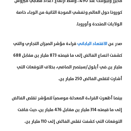
فايزر وبيونتك عند 90%، وسط ارتفاع أعداد مصابي فيروس
كورونا حول العالم وتفشي الموجة الثانية من الوباء خاصة
الولايات المتحدة وأوروبا.
صدر عن
الاقتصاد الياباني
قراءة مؤشر الميزان التجاري والتي
كشفت اتساع الفائض إلى ما قيمته 873 مليار ين مقابل 688
مليار ين في أيلول/سبتمبر الماضي، بخلاف التوقعات التي
أشارت لتقلص الفائض 250 مليار ين.
بينما أظهرت القراءة المعدلة موسمياً للمؤشر تقلص الفائض
إلى ما قيمته 314 مليار ين مقابل 476 مليار ين، حيث فاقت
التوقعات التي كشفت تقلص الفائض إلى 110 مليار ين.