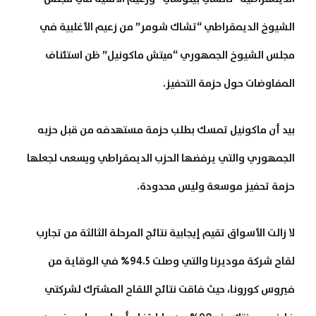
الشيوخ الديمقراطي “تشاك شومر” من زعيم الأغلبية في
مجلس الشيوخ الجمهوري “ميتش ماكونيل” ظن استئناف
المفاوضات حول حزمة التحفيز.
بيد أن ماكونيل تمسك بطلب حزمة مستهدفه من قبل حزبه
الجمهوري والتي يرفضها الحزب الديمقراطي ويسعى لجعلها
حزمة تحفيز موسعة وليس محدودة.
لا زالت الأسواق تقيم إيجابية نتائج المرحلة الثالثة من تجارب
لقاح شركة موديرنا والتي وصلت 94.5% في الوقاية من
فيروس كورونا، حيث فاقت نتائج اللقاح المشترك لشركتي