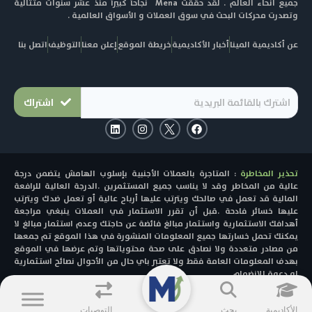
جميع أنحاء العالم . لقد حققت Mena نجاحاً كبيراً منذ عشر سنوات متتالية
وتصدرت محركات البحث في سوق العملات و الأسواق العالمية .
عن أكاديمية المينا
أخبار الأكاديمية
خريطة الموقع
إعلن معنا
التوظيف
اتصل بنا
اشتراك
L
I
F
i
n
a
n
s
c
k
t
e
e
a
b
تحذير المخاطرة
: المتاجرة بالعملات الأجنبية بإسلوب الهامش يتضمن درجة
d
g
o
i
r
o
عالية من المخاطر وقد لا يناسب جميع المستثمرين .الدرجة العالية للرافعة
n
a
k
المالية قد تعمل في صالحك ويترتب عليها أرباح عالية أو تعمل ضدك ويترتب
m
عليها خسائر فادحة .قبل أن تقرر الاستثمار في العملات ينبغي مراجعة
أهدافك الاستثمارية واستثمار مبالغ فائضة عن حاجتك وعدم استثمار مبالغ لا
يمكنك تحمل خسارتها جميع المعلومات المنشورة في هذا الموقع تم جمعها
من مصادر متعددة ولا نصادق على صحة محتوياتها وتم عرضها في الموقع
بهدف المعلومات العامة فقط ولا تعتبر باي حال من الأحوال نصائح استثمارية
او دعوة للانضمام
© 2025 - MENACAD All Rights Reserved.
الأكاديمية
بحث
التوصيات