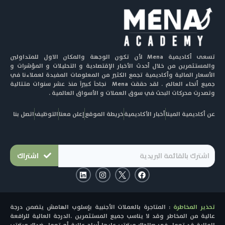
تسعى أكاديمية Mena لأن تكون الوجهة والمكان الاول للمتداولين
والمستثمرين من خلال أحدث الأخبار الإقتصادية و التحليلات و المؤشرات و
الأسعار المالية وأكاديمية تجمع الكثير من المعلومات المفيدة لعملاءنا في
جميع أنحاء العالم . لقد حققت Mena نجاحاً كبيراً منذ عشر سنوات متتالية
وتصدرت محركات البحث في سوق العملات و الأسواق العالمية .
عن أكاديمية المينا
أخبار الأكاديمية
خريطة الموقع
إعلن معنا
التوظيف
اتصل بنا
اشتراك
L
I
F
i
n
a
n
s
c
k
t
e
e
a
b
تحذير المخاطرة
: المتاجرة بالعملات الأجنبية بإسلوب الهامش يتضمن درجة
d
g
o
i
r
o
عالية من المخاطر وقد لا يناسب جميع المستثمرين .الدرجة العالية للرافعة
n
a
k