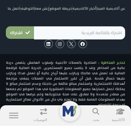
عن أكاديمية المينا
أخبار الأكاديمية
خريطة الموقع
إعلن معنا
التوظيف
اتصل بنا
اشتراك
L
I
F
i
n
a
n
s
c
k
t
e
e
a
b
تحذير المخاطرة
: المتاجرة بالعملات الأجنبية بإسلوب الهامش يتضمن درجة
d
g
o
i
r
o
عالية من المخاطر وقد لا يناسب جميع المستثمرين .الدرجة العالية للرافعة
n
a
k
المالية قد تعمل في صالحك ويترتب عليها أرباح عالية أو تعمل ضدك ويترتب
m
عليها خسائر فادحة .قبل أن تقرر الاستثمار في العملات ينبغي مراجعة
أهدافك الاستثمارية واستثمار مبالغ فائضة عن حاجتك وعدم استثمار مبالغ لا
يمكنك تحمل خسارتها جميع المعلومات المنشورة في هذا الموقع تم جمعها
من مصادر متعددة ولا نصادق على صحة محتوياتها وتم عرضها في الموقع
بهدف المعلومات العامة فقط ولا تعتبر باي حال من الأحوال نصائح استثمارية
او دعوة للانضمام
© 2025 - MENACAD All Rights Reserved.
الأكاديمية
بحث
التوصيات
الشروط و الأحكام
سياسية الخصوصية
تحذير من المخاطر