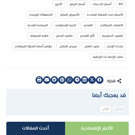
RPI
أسعار الخدمات
أسعار السلع
الأجور
الأسعار في المملكة المتحدة
الأسواق المالية
الاستهلاك اليومي
الاقتصاد البريطاني
التضخم
الجنيه الإسترليني
السياسة النقدية
العقود الحكومية
تأثير التضخم
تكاليف السكن
تكلفة المعيشة
زيادات الإيجار
عقود العمل
قروض المنازل
مؤشر أسعار التجزئة البريطاني
مكتب الإحصاءات الوطنية
شارك
قد يعجبك أيضا
السابق
التالي
الأخبار الإقتصادية
أحدث المقالات