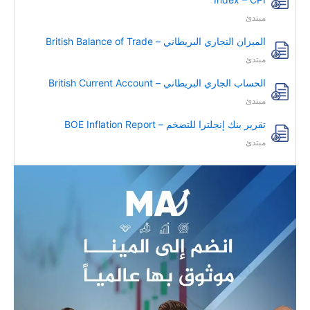
مبتدئ
الميزان التجاري البريطاني – British Balance of Trade
مبتدئ
الحساب الجاري البريطاني – British Current Account
مبتدئ
تقرير بنك إنجلترا للتضخم – BOE Inflation Report
مبتدئ