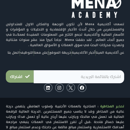
تسعى أكاديمية Mena لأن تكون الوجهة والمكان الاول للمتداولين
والمستثمرين من خلال أحدث الأخبار الإقتصادية و التحليلات و المؤشرات و
الأسعار المالية وأكاديمية تجمع الكثير من المعلومات المفيدة لعملاءنا في
جميع أنحاء العالم . لقد حققت Mena نجاحاً كبيراً منذ عشر سنوات متتالية
وتصدرت محركات البحث في سوق العملات و الأسواق العالمية .
عن أكاديمية المينا
أخبار الأكاديمية
خريطة الموقع
إعلن معنا
التوظيف
اتصل بنا
اشتراك
L
I
F
i
n
a
n
s
c
k
t
e
e
a
b
تحذير المخاطرة
: المتاجرة بالعملات الأجنبية بإسلوب الهامش يتضمن درجة
d
g
o
i
r
o
عالية من المخاطر وقد لا يناسب جميع المستثمرين .الدرجة العالية للرافعة
n
a
k
المالية قد تعمل في صالحك ويترتب عليها أرباح عالية أو تعمل ضدك ويترتب
m
عليها خسائر فادحة .قبل أن تقرر الاستثمار في العملات ينبغي مراجعة
أهدافك الاستثمارية واستثمار مبالغ فائضة عن حاجتك وعدم استثمار مبالغ لا