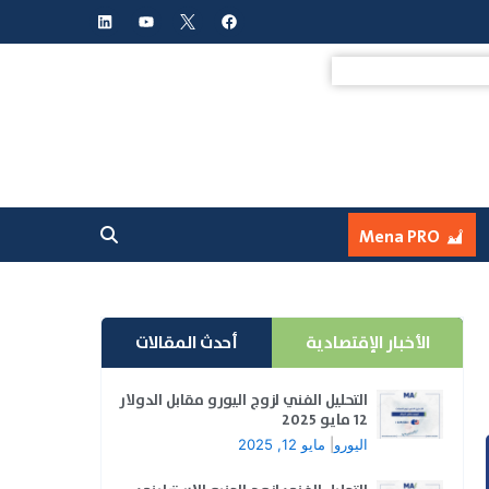
L
Y
F
i
o
a
n
u
c
k
t
e
e
u
b
d
b
o
i
e
o
n
k
Mena PRO
الأخبار الإقتصادية
أحدث المقالات
التحليل الفني لزوج اليورو مقابل الدولار
12 مايو 2025
اليورو
|
مايو 12, 2025