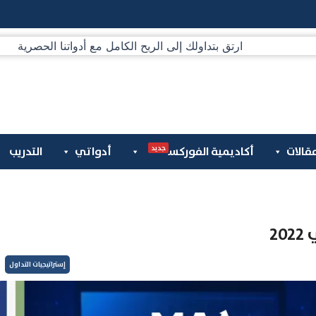
جديد
قالات
أكاديمية الفوركس
أدواتي
التدريب
2
إستراتيجيات التداول