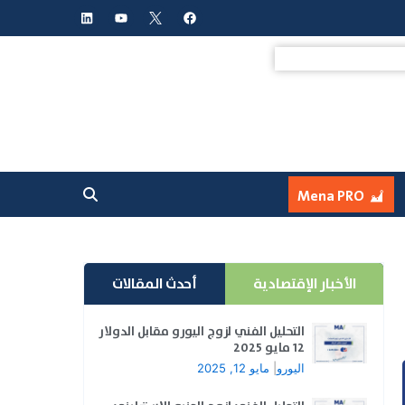
L
Y
F
i
o
a
n
u
c
k
t
e
e
u
b
d
b
o
i
e
o
n
k
Mena PRO
الأخبار الإقتصادية
أحدث المقالات
التحليل الفني لزوج اليورو مقابل الدولار
12 مايو 2025
اليورو
|
مايو 12, 2025