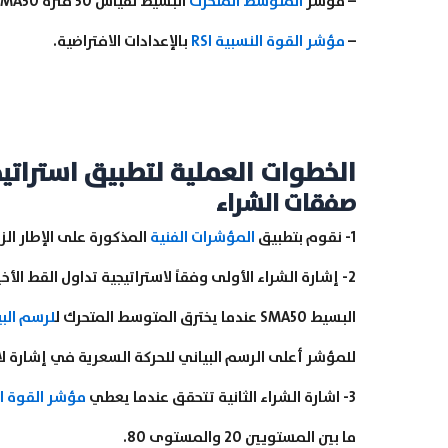
– مؤشر
المتوسط المتحرك
البسيط لقياس 50 فترة SMA50.
–
مؤشر القوة النسبية RSI
بالإعدادات الافتراضية.
الخطوات العملية لتطبيق استراتيج
صفقات الشراء
1- نقوم بتطبيق
المؤشرات الفنية
المذكورة على الإطار الز
2- إشارة الشراء الأولى وفقاً لاستراتيجية تداول القط الأخيرة, تحقق عندما يتحدد الاتجاه الهابط الحالي من خلال
البسيط SMA50 عندما يخترق المتوسط المتحرك ل
لرسم الب
للمؤشر أعلى الرسم البياني للحركة السعرية في إشارة لاست
3- اشارة الشراء الثانية تتحقق عندما يعطي
مؤشر القوة النس
ما بين المستويين 20 والمستوى 80.